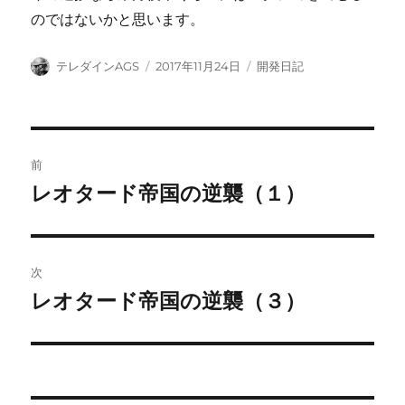
のではないかと思います。
投
投
カ
テレダインAGS
2017年11月24日
開発日記
稿
稿
テ
者
日:
ゴ
リ
ー
投
前
稿
レオタード帝国の逆襲（１）
前
の
ナ
投
ビ
稿:
次
ゲ
レオタード帝国の逆襲（３）
次
の
ー
投
シ
稿: