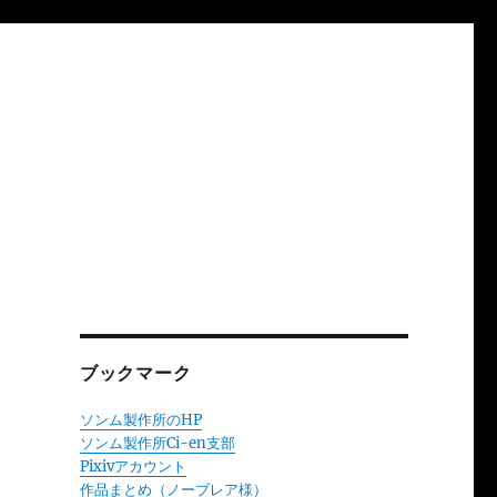
ブックマーク
ソンム製作所のHP
ソンム製作所Ci-en支部
Pixivアカウント
作品まとめ（ノーブレア様）