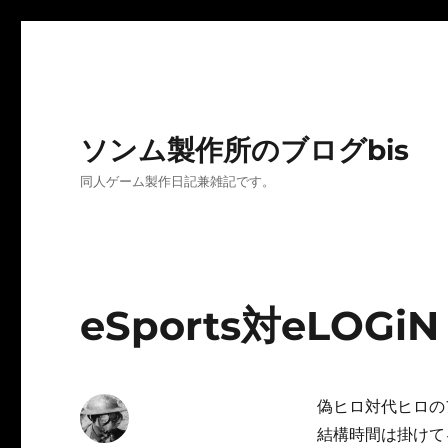
ソンム製作所のブログbis
同人ゲーム製作日記兼雑記です。
eSports対eLOGi
偽ヒロ対代ヒロの
結構時間は掛けて