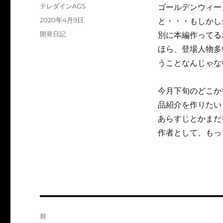
投
テレダインAGS
ゴールデンウィー
稿
投
2020年4月9日
と・・・もしかし
者
稿
カ
開発日記
別に本編作ってる
日:
テ
ほら、登場人物多
ゴ
うことなんじゃな
リ
ー
今月下旬のどこか
品紹介を作りたい
あらすじとかまだ
作者として、もっ
投
前