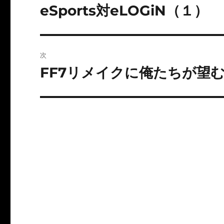
稿
eSports対eLOGiN（１）
前
の
ナ
投
ビ
稿:
次
ゲ
FF7リメイクに俺たちが望
次
の
ー
投
シ
稿:
ョ
ン