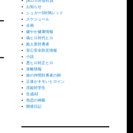
JKロボ対会社員
お知らせ
シュガーS対Mレッド
スケジュール
企画
健やか健康情報
偽ヒロ対代ヒロ
姫人形対勇者
安心安全防災情報
小説
悪ヒロ対正ヒロ
攻略情報
旅の仲間対勇者の卵
正体がキモいヒロイン
淫姫対学生
生成AI
色恋の神殿
開発日記