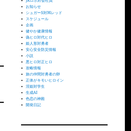
JKロボ対会社員
お知らせ
シュガーS対Mレッド
スケジュール
企画
健やか健康情報
偽ヒロ対代ヒロ
姫人形対勇者
安心安全防災情報
小説
悪ヒロ対正ヒロ
攻略情報
旅の仲間対勇者の卵
正体がキモいヒロイン
淫姫対学生
生成AI
色恋の神殿
開発日記