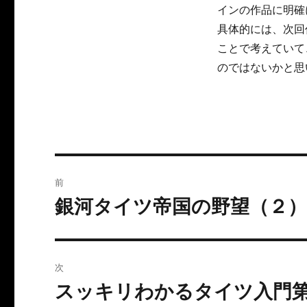
インの作品に明確
具体的には、次回
ことで考えていて
のではないかと思
投
前
稿
銀河タイツ帝国の野望（２
前
の
ナ
投
ビ
稿:
次
ゲ
スッキリわかるタイツ入門
次