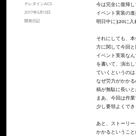
投
テレダインAGS
今は完全に復帰し
稿
投
2017年5月13日
イベント実装の進捗
者
稿
カ
開発日記
明日中に320に
日:
テ
ゴ
それにしても、本
リ
ー
方に関して今回と
イベント実装なん
を書いて、演出し
ていくというのは
なぜ労力がかかる
稿が無駄に長いと
まあ、今回は作業
少し要領よくでき
あと、ストーリー
かかるということ