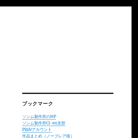
ブックマーク
ソンム製作所のHP
ソンム製作所Ci-en支部
Pixivアカウント
作品まとめ（ノーブレア様）