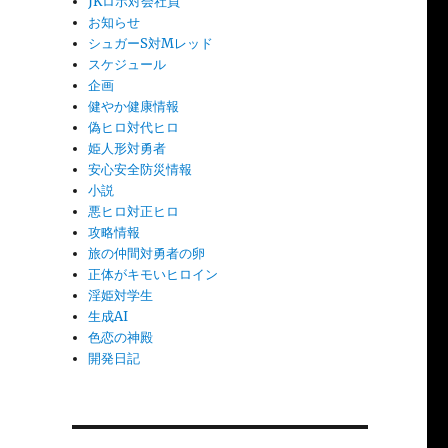
JKロボ対会社員
お知らせ
シュガーS対Mレッド
スケジュール
企画
健やか健康情報
偽ヒロ対代ヒロ
姫人形対勇者
安心安全防災情報
小説
悪ヒロ対正ヒロ
攻略情報
旅の仲間対勇者の卵
正体がキモいヒロイン
淫姫対学生
生成AI
色恋の神殿
開発日記