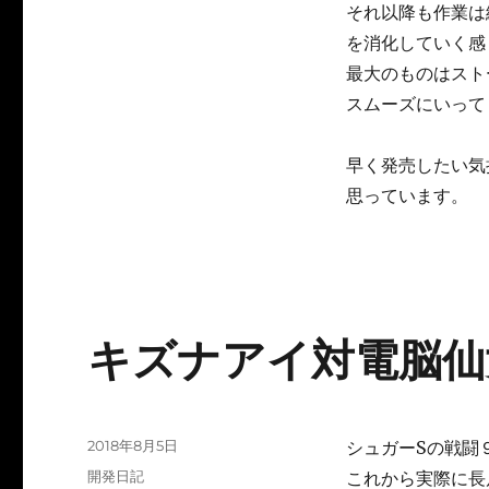
それ以降も作業は
を消化していく感
最大のものはスト
スムーズにいって
早く発売したい気
思っています。
キズナアイ対電脳仙
投
2018年8月5日
シュガーSの戦闘
稿
カ
開発日記
これから実際に長