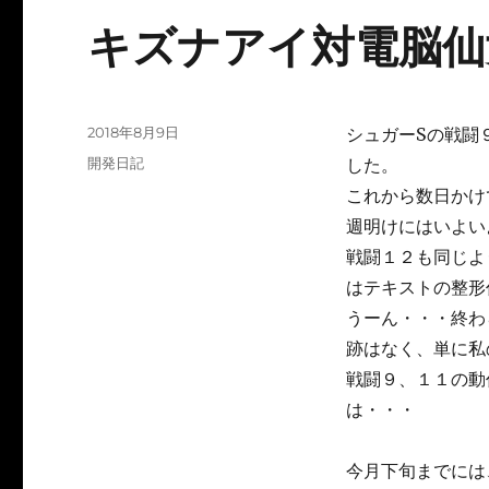
キズナアイ対電脳仙
投
2018年8月9日
シュガーSの戦闘
稿
カ
開発日記
した。
日:
テ
これから数日かけ
ゴ
週明けにはいよい
リ
ー
戦闘１２も同じよ
はテキストの整形
うーん・・・終わ
跡はなく、単に私
戦闘９、１１の動
は・・・
今月下旬までには