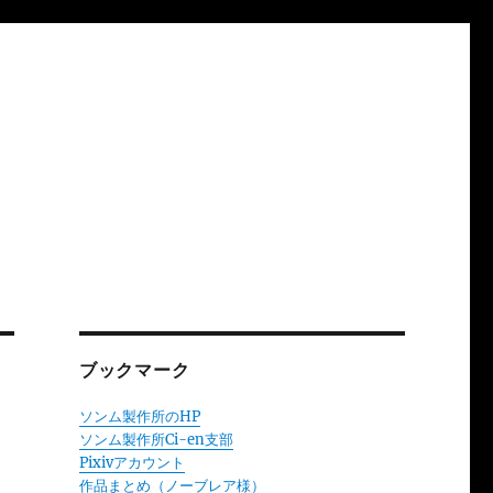
ブックマーク
ソンム製作所のHP
ソンム製作所Ci-en支部
Pixivアカウント
作品まとめ（ノーブレア様）