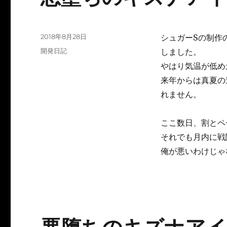
投
2018年8月28日
シュガーSの制作
稿
カ
開発日記
しました。
日:
テ
やはり気温が低め
ゴ
来年からは真夏の
リ
ー
れません。
ここ数日、割とペ
それでも月内に戦
俺が悪いわけじゃ