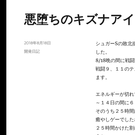
悪堕ちのキズナアイ
投
2018年8月18日
シュガーSの敗北
稿
カ
開発日記
した。
日:
テ
8/18晩の間に
ゴ
戦闘９、１１のテ
リ
ー
ます。
エネルギーが切れ
～１４日の間に６
そのうち２５時間はS
癒やしゲーでした
２５時間かけた割