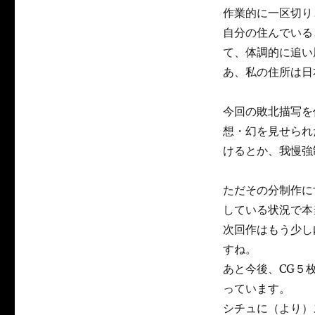
日:
テ
作業的に一区切り
ゴ
自分の住んでいる
リ
ー
て、体調的に追い
あ、私の住所は日
今回の敗北描写を
想・幻を見せられ
けるとか、我慢強
ただその分制作に
している状況で本
次回作はもう少し
すね。
あと今後、CG５
っています。
シチュに（より）