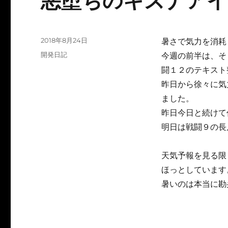
悪堕ちのキズナアイ
投
2018年8月24日
暑さで気力を消耗
稿
カ
開発日記
今週の前半は、そ
日:
テ
闘１２のテキスト
ゴ
昨日から徐々に気
リ
ー
ました。
昨日今日と続けて
明日は戦闘９の長
天気予報を見る限
ほっとしています
暑いのは本当に勘