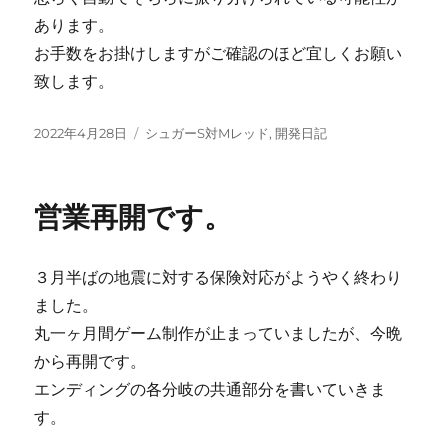
あります。
お手数をお掛けしますがご確認のほど宜しくお願い
致します。
投
カ
2022年4月28日
シュガーS対Mレッド
,
開発日記
稿
テ
日:
ゴ
リ
営業再開です。
ー
３月半ばの地震に対する保険対応がようやく終わり
ました。
丸一ヶ月間ゲーム制作が止まっていましたが、今晩
から再開です。
エンディングの各分岐の共通部分を書いていきま
す。