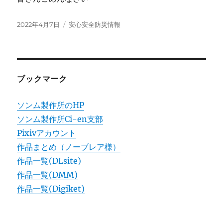
投
カ
2022年4月7日
安心安全防災情報
稿
テ
日:
ゴ
リ
ー
ブックマーク
ソンム製作所のHP
ソンム製作所Ci-en支部
Pixivアカウント
作品まとめ（ノーブレア様）
作品一覧(DLsite)
作品一覧(DMM)
作品一覧(Digiket)