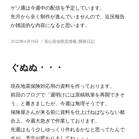
ゲソ通は今週中の配信を予定しています。
先月から全く制作が進んでいませんので、近況報告
か雑談的な内容になると思います。
投
カ
2022年4月19日
安心安全防災情報
,
開発日記
稿
テ
日:
ゴ
リ
ぐぬぬ・・・
ー
現在地震保険対応用の資料を作っております。
前回のブログで「週明けには原稿執筆を再開できそ
う」と書きましたが、今週は無理そうです。
保険屋さんが来る前に資料を仕上げねばならない都
合上、今週大急ぎで作業しております。
先週はもう少しゆっくり作れるかなと思ってたんで
すが、予定が変わりましてね・・・