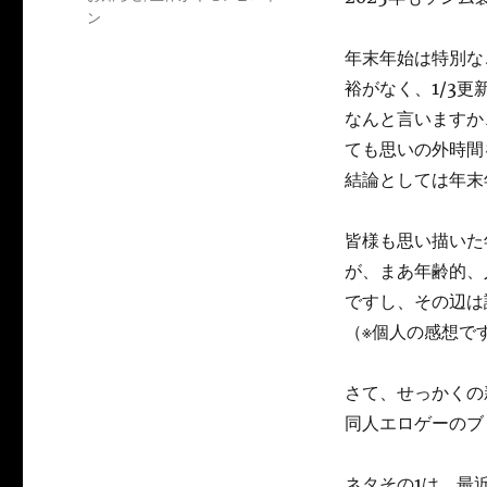
日:
テ
ン
ゴ
年末年始は特別な
リ
ー
裕がなく、1/3
なんと言いますか
ても思いの外時間
結論としては年末
皆様も思い描いた
が、まあ年齢的、
ですし、その辺は
（※個人の感想で
さて、せっかくの
同人エロゲーのブ
ネタその1は、最