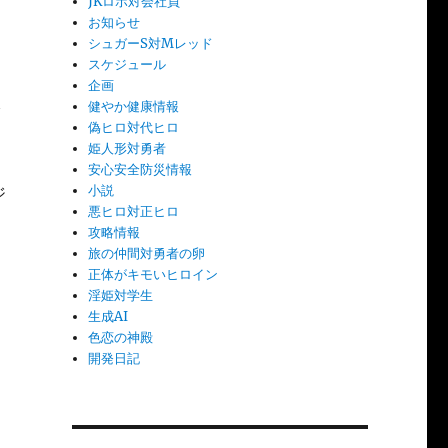
JKロボ対会社員
お知らせ
シュガーS対Mレッド
スケジュール
企画
健やか健康情報
偽ヒロ対代ヒロ
姫人形対勇者
安心安全防災情報
小説
ジ
悪ヒロ対正ヒロ
攻略情報
旅の仲間対勇者の卵
正体がキモいヒロイン
淫姫対学生
生成AI
色恋の神殿
開発日記