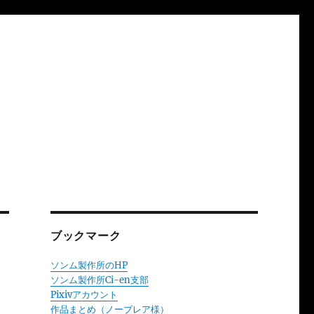
ブックマーク
ソンム製作所のHP
ソンム製作所Ci-en支部
Pixivアカウント
作品まとめ（ノーブレア様）