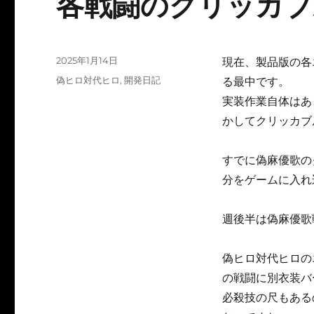
各戦闘のクリッカブ
投
2025年1月14日
現在、製品版の各
稿
カ
偽ヒロ対代ヒロ
,
開発日記
る最中です。
日:
テ
実装作業自体はあ
ゴ
かしてクリッカブ
リ
ー
すでに偽麻優歌の
分をゲームに入れ
週後半は偽麻優歌
偽ヒロ対代ヒロの
の戦闘に別衣装バ
必殺技の尺もある