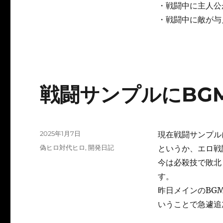
・戦闘中に主人公
・戦闘中に敵が与
戦闘サンプルにBG
投
2025年1月7日
現在戦闘サンプル
稿
カ
偽ヒロ対代ヒロ
,
開発日記
というか、エロ戦
日:
テ
今は必殺技で敗北
ゴ
す。
リ
ー
昨日メインのBG
いうことで急遽追