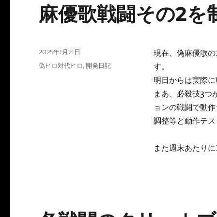
麻優歌戦闘その2を制
投
2025年1月21日
現在、偽麻優歌の
稿
カ
偽ヒロ対代ヒロ
,
開発日記
す。
日:
テ
明日からは実際に
ゴ
まあ、必殺技3つ
リ
ー
ョンの戦闘で動作
調整等と動作テス
また週末あたりに