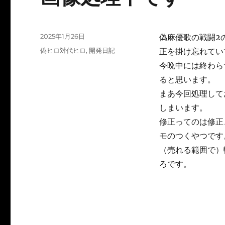
投
2025年1月26日
偽麻優歌の戦闘2
稿
カ
偽ヒロ対代ヒロ
,
開発日記
正を掛け忘れてい
日:
テ
今晩中には終わら
ゴ
ると思います。
リ
ー
まあ今回処理して
しまいます。
修正ってのは修正
モのつくやつです
（売れる範囲で）
ろです。