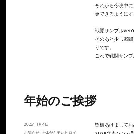
それから今晩中に
更できるようにす
戦闘サンプルve
そのあと少し戦闘
りです。
これで戦闘サンプ
年始のご挨拶
投
2025年1月4日
皆様あけましてお
稿
カ
お知らせ
,
正体がキモいヒロイ
2025年もソン