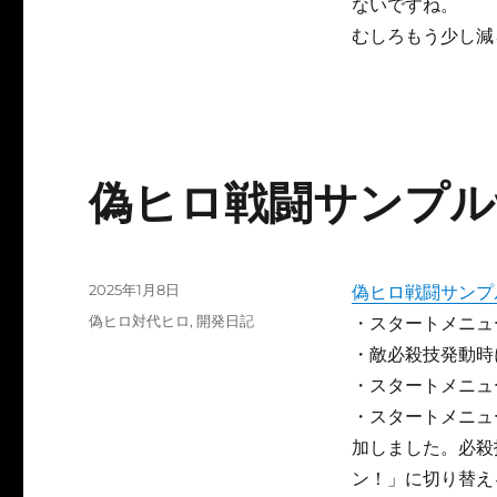
ないですね。
むしろもう少し減
偽ヒロ戦闘サンプルv
投
2025年1月8日
偽ヒロ戦闘サンプル
稿
カ
偽ヒロ対代ヒロ
,
開発日記
・スタートメニュ
日:
テ
・敵必殺技発動時
ゴ
・スタートメニュ
リ
ー
・スタートメニュ
加しました。必殺
ン！」に切り替え