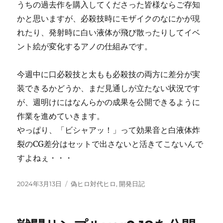
うちの過去作を購入してくださった皆様ならご存知
かと思いますが、必殺技時にモザイクのなにかが現
れたり、発射時に白い液体が飛び散ったりしてイベ
ント絵が変化するアノの仕組みです。
今週中に口必殺技と太もも必殺技の両方に差分が実
装できるかどうか、まだ見通しが立たない状況です
が、週明けにはなんらかの成果を公開できるように
作業を進めていきます。
やっぱり、「ビシャアッ！」って効果音と白液体炸
裂のCG差分はセットで出さないと活きてこないんで
すよねぇ・・・
投
カ
2024年3月13日
偽ヒロ対代ヒロ
,
開発日記
稿
テ
日:
ゴ
リ