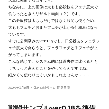
ちなみに、上の画像は太もも必殺技をフェチ度大で
食らったときのリザルト画面（？）です。
この必殺技は太ももだけではなく股間も使うため、
太ももフェチとおまたフェチが上がる仕組みになっ
ています。
すでに公開済みのver0.15でも、口必殺技をフェラフ
ェチ度大で食らうと、フェラフェチと手フェチが上
がってしまいます。
こんな感じで、システム的には過去作に比べるとも
うちょっと進んだことをやってるんですよね。
細かくて伝わりにくいかもしれませんが・・・
投
カ
2024年3月8日
偽ヒロ対代ヒロ
,
開発日記
稿
テ
日:
ゴ
リ
戦闘サンプルver0.18を準備
ー