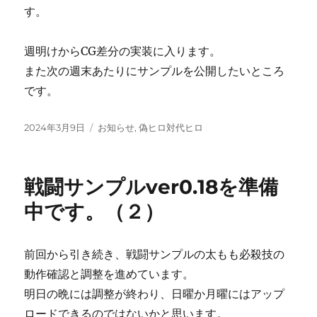
す。
週明けからCG差分の実装に入ります。
また次の週末あたりにサンプルを公開したいところ
です。
投
カ
2024年3月9日
お知らせ
,
偽ヒロ対代ヒロ
稿
テ
日:
ゴ
リ
戦闘サンプルver0.18を準備
ー
中です。（２）
前回から引き続き、戦闘サンプルの太もも必殺技の
動作確認と調整を進めています。
明日の晩には調整が終わり、日曜か月曜にはアップ
ロードできるのではないかと思います。