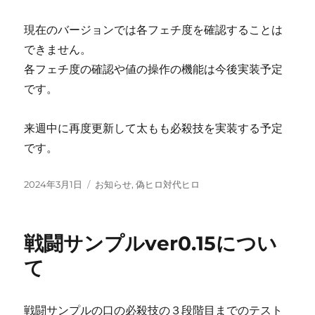
現在のバージョンでは各フェチ度を確認することは
できません。
各フェチ度の確認や値の操作の機能は今後実装予定
です。
来週中に再度更新して太もも必殺技を実装する予定
です。
投
カ
2024年3月1日
お知らせ
,
偽ヒロ対代ヒロ
稿
テ
日:
ゴ
リ
戦闘サンプルver0.15につい
ー
て
戦闘サンプルの口の必殺技の３段階目までのテスト