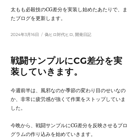
太もも必殺技のCG差分を実装し始めたあたりで、ま
たブログを更新します。
投
カ
2024年3月16日
偽ヒロ対代ヒロ
,
開発日記
稿
テ
日:
ゴ
リ
戦闘サンプルにCG差分を実
ー
装していきます。
今週前半は、風邪なのか季節の変わり目のせいなの
か、非常に疲労感が強くて作業をストップしていま
した。
今晩から、戦闘サンプルにCG差分を反映させるプロ
グラムの作り込みを始めていきます。