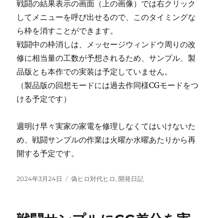
戦闘の結果表示の画面（上の画像）では右クリック
してメニューを呼び出せるので、このタイミングな
ら枠を消すことができます。
戦闘中の枠消しは、メッセージウィンドウ周りの改
修に相当量の工数が予想されるため、サンプル、製
品版とも本作での実装は予定していません。
（製品版の回想モードには過去作同様CGモードをつ
ける予定です）
週明け早々実家の家電を修理しなくてはいけないた
め、戦闘サンプルの作業は火曜か水曜あたりから再
開する予定です。
投
カ
2024年3月24日
偽ヒロ対代ヒロ
,
開発日記
稿
テ
日:
ゴ
リ