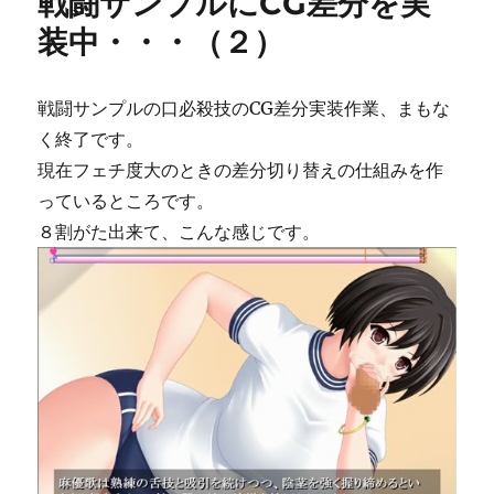
戦闘サンプルにCG差分を実
ー
装中・・・（２）
戦闘サンプルの口必殺技のCG差分実装作業、まもな
く終了です。
現在フェチ度大のときの差分切り替えの仕組みを作
っているところです。
８割がた出来て、こんな感じです。