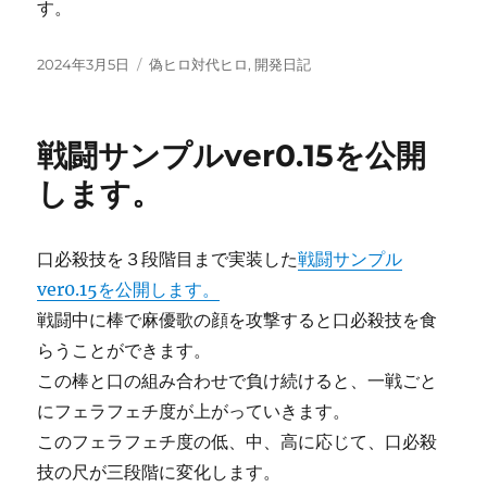
す。
投
カ
2024年3月5日
偽ヒロ対代ヒロ
,
開発日記
稿
テ
日:
ゴ
リ
戦闘サンプルver0.15を公開
ー
します。
口必殺技を３段階目まで実装した
戦闘サンプル
ver0.15を公開します。
戦闘中に棒で麻優歌の顔を攻撃すると口必殺技を食
らうことができます。
この棒と口の組み合わせで負け続けると、一戦ごと
にフェラフェチ度が上がっていきます。
このフェラフェチ度の低、中、高に応じて、口必殺
技の尺が三段階に変化します。