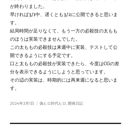
が終わりました。
早ければ3/1中、遅くとも3/2に公開できると思いま
す。
結局時間が足りなくて、もう一方の必殺技の太もも
のほうは実装できませんでした。
この太ももの必殺技は来週中に実装、テストして公
開できるようにする予定です。
口と太ももの必殺技が実装できたら、今度はCGの差
分を表示できるようにしようと思っています。
その辺の実装は、時期的には再来週になると思いま
す。
投
カ
2024年3月1日
偽ヒロ対代ヒロ
,
開発日記
稿
テ
日:
ゴ
リ
ー