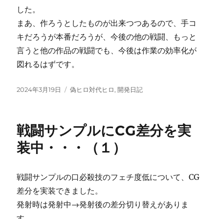
した。
まあ、作ろうとしたものが出来つつあるので、手コ
キだろうが本番だろうが、今後の他の戦闘、もっと
言うと他の作品の戦闘でも、今後は作業の効率化が
図れるはずです。
投
カ
2024年3月19日
偽ヒロ対代ヒロ
,
開発日記
稿
テ
日:
ゴ
リ
戦闘サンプルにCG差分を実
ー
装中・・・（１）
戦闘サンプルの口必殺技のフェチ度低について、CG
差分を実装できました。
発射時は発射中→発射後の差分切り替えがありま
す。