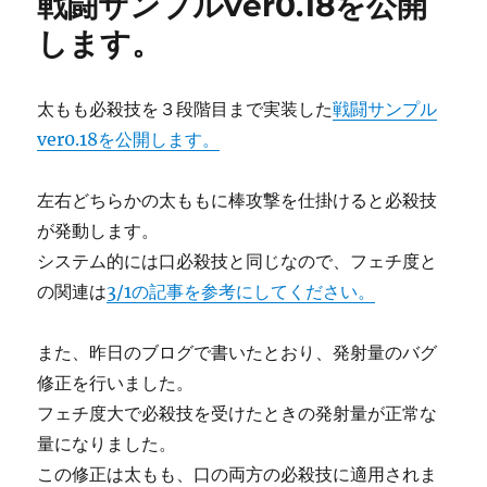
戦闘サンプルver0.18を公開
ー
します。
太もも必殺技を３段階目まで実装した
戦闘サンプル
ver0.18を公開します。
左右どちらかの太ももに棒攻撃を仕掛けると必殺技
が発動します。
システム的には口必殺技と同じなので、フェチ度と
の関連は
3/1の記事を参考にしてください。
また、昨日のブログで書いたとおり、発射量のバグ
修正を行いました。
フェチ度大で必殺技を受けたときの発射量が正常な
量になりました。
この修正は太もも、口の両方の必殺技に適用されま