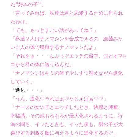
た”好みの子”」
「言ってみれば、私達は君と恋愛するために作られ
たわけ」
「でも、もっとすごい話があってね？」
「私達２人はナノマシンを合成できるの。細菌みた
いに人の体で増殖するナノマシンだよ」
「それをぉ・・・んふっ♡エッチの最中、口とオマ○
コから君の体に送り込んだ」
「ナノマシンはキミの体で少しずつ増えながら進化
していく」
「進化・・・」
「うん、進化♡それはぁ♡たとえばぁ♡♡」
「ナースの女の子とエッチしたとき、快感と興奮、
幸福感、その他もろもろが最大化されるように。行
為の間も、イッたときも、イッた後も。男の子が大
喜びする刺激を脳に与えるように進化するの♡」