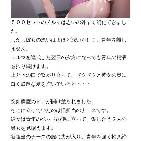
５００セットのノルマは思いの外早く消化できまし
た。
しかし彼女の想いはよほど深いらしく、青年を離し
ません。
ノルマを達成した翌日の夕方になっても青年の精液
を搾り続けます。
上と下の口で繋がり合って、ドクドクと彼女の奥に
白く濃厚な愛を注いでいると・・・
突如病室のドアが開け放たれました。
そこに立っていたのは旧担当のナースです。
彼女は青年のベッドの傍に立って、愛し合う２人の
男女を見据えます。
新担当のナースの腕に力が入り、青年を強く抱き締