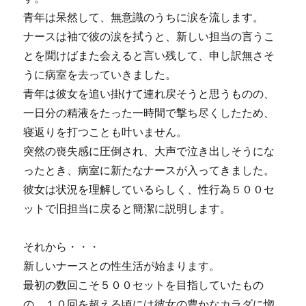
青年は呆然して、無意識のうちに涙を流します。
ナースは袖で彼の涙を拭うと、新しい担当の言うこ
とを聞けばまた会えると言い残して、申し訳無さそ
うに病室を去っていきました。
青年は彼女を追い掛けて連れ戻そうと思うものの、
一日分の精液をたった一時間で撃ち尽くしたため、
寝返りを打つことも叶いません。
突然の喪失感に圧倒され、大声で泣き出しそうにな
ったとき、病室に新たなナースが入ってきました。
彼女は状況を理解しているらしく、性行為５００セ
ットで旧担当に戻ると簡潔に説明します。
それから・・・
新しいナースとの性生活が始まります。
最初の数回こそ５００セットを目指していたもの
の、１０回を超える頃には彼女の豊かなカラダに惚