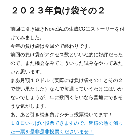
リ
２０２３年負け袋その２
ー
前回に引き続きNovelAIの生成CGにストーリーを付
けてみました。
今年の負け袋は今回分で終わりです。
前回の負け袋がアクセス数といいね的に好評だった
ので、また機会をみてこういった試みをやってみた
いと思います。
まあ月額１０ドル（実際には負け袋その１とその２
で使い果たした）なんで毎週っていうわけにはいか
ないでしょうが、年に数回くらいなら普通にできそ
うな気がします。
あ、あと引き続き負けシチュ投票続いてます！
１８日いっぱい投票できますので、皆様の熱く濁っ
た一票を是非是非投票くださいませ！