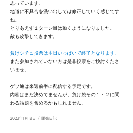
思っています。
地道に不具合を洗い出しては修正していく感じです
ね。
とりあえず１ターン目は動くようになりました。
敵も攻撃してきます。
負けシチュ投票は本日いっぱいで終了となります。
まだ参加されていない方は是非投票をご検討くださ
いませ。
ゲソ通は来週前半に配信する予定です。
内容はまだ決めてませんが、負け袋その１・２に関
わる話題を含めるかもしれません。
投
カ
2023年1月18日
開発日記
稿
テ
日:
ゴ