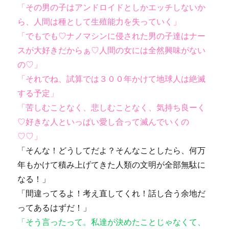
「その男の子はアンドロイドとしかエッチしないか
ら、人間は種として生殖能力を失っていく」
「でもでも♡ナノマシンに侵された男の子達はナー
スが大好きだからぁ♡人間の女には全然興味がない
の♡」
「それでね、試算では３００年かけて地球人は絶滅
する予定」
「苦しむことなく、悲しむことなく、気持ち良ーく
♡好きな人といっぱい愛し合って滅んでいくの
♡♡」
「そんな！どうしてだよ？そんなことしたら、何万
年もかけて積み上げてきた人類の文明が全部無駄に
なる！」
「間違ってるよ！考え直してくれ！話し合う余地だ
ってあるはずだ！」
「そう言ったって。私達が決めたことじゃなくて、