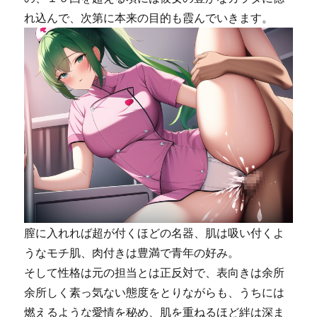
れ込んで、次第に本来の目的も霞んでいきます。
膣に入れれば超が付くほどの名器、肌は吸い付くよ
うなモチ肌、肉付きは豊満で青年の好み。
そして性格は元の担当とは正反対で、表向きは余所
余所しく素っ気ない態度をとりながらも、うちには
燃えるような愛情を秘め、肌を重ねるほど絆は深ま