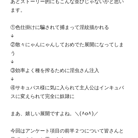
あとストーリー的にもこんな並びじゃないかと思い
ます。
①色仕掛けに騙されて捕まって淫紋描かれる
↓
②散々にゃんにゃんしておめでた展開になってしま
う
↓
③効率よく種を搾るために淫虫さん注入
↓
④サキュバス様に気に入られて主人公はインキュバ
スに変えられて完全に奴隷に
まあ、嬉しい展開ですよね。＼(^o^)／
今回はアンケート項目の前半２つについて皆さんと