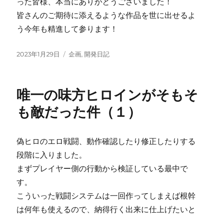
った皆様、本当にありがとうございました！
皆さんのご期待に添えるような作品を世に出せるよ
う今年も精進して参ります！
投
カ
2023年1月29日
企画
,
開発日記
稿
テ
日:
ゴ
リ
唯一の味方ヒロインがそもそ
ー
も敵だった件（１）
偽ヒロのエロ戦闘、動作確認したり修正したりする
段階に入りました。
まずプレイヤー側の行動から検証している最中で
す。
こういった戦闘システムは一回作ってしまえば根幹
は何年も使えるので、納得行く出来に仕上げたいと