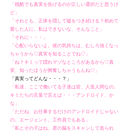
「残酷でも真実を告げるのが正しい選択だと思うけ
ど」
「それとも、正体を隠して嘘をつき続ける？初めて
愛した人に。私はできないな、そんなこと」
「それに・・・」
「心配いらないよ。彼の気持ちは、むしろ強くなっ
ちゃうから♡真実を知ることでね♡」
「ね？キミって隠れマゾなところがあるから♡真
実、知ったほうが興奮しちゃうもんね♡」
「真実ってどんな・・・？」
「私達、ここで働いてる子達は皆、人造人間なの。
キミたちの言葉で言えば・・・アンドロイド、か
な」
「ただね、お仕事するだけのアンドロイドじゃない
の。エージェント。工作員でもある」
「私とその子はね、君の脳をスキャンして造られ