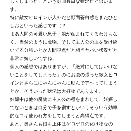
してしまった」という顔面蒼白な状況だと思いま
す。
特に敵女ヒロインが人外だと顔面蒼白感もまたひと
しおといった感じです（？
まあ人間の可愛い息子・娘が産まれてくるわけもな
く、当然のように魔物、そして主人公の血を受け継
いでる分強いとか人間視点だと相当ヤバい状況だと
非常に嬉しいですね。
個人の感想ではありますが、「絶対にしてはいけな
いことをしてしまった」のにお腹の張った敵女ヒロ
インとさらににゃんにゃんに励んでアヘってしまう
とか、そういった状況は大好物であります。
妊娠中は他の魔物に主人公の種をまわして、妊娠し
てないときは自分で子を宿すとかいうそういう効率
的なコキ使われ方をしてしまうと高得点です。
あと、奥さんも娘も正体はゲロゲロの化け物なの