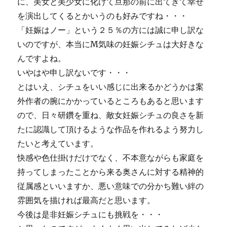
に、美女と美少女に化けて旦那の前に出てきて幸せ
を演出してくるとかいうのも好みですね・・・
「妊娠はノー」という２５％の方には誠に申し訳な
いのですが、本当にM気味の妊娠シチュは大好きな
んですよね。
いやはや申し訳ないです・・・
とはいえ、シチュをいい感じに出来るかどうかは案
外作者の腕にかかっているところもあると思います
ので、日々研鑽を重ね、敵女妊娠シチュの良さを新
たに認識して頂けるような作品を作れるよう努力し
たいと考えています。
快感や色仕掛けだけでなく、不本意ながらも家庭を
持ってしまったことから来る奥さんに対する精神的
従属感といいますか、悪い意味での分かち難い絆の
雰囲気を描ければ最高だと思います。
今後は是非妊娠シチュにも挑戦を・・・