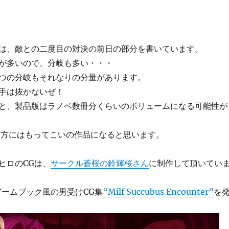
は、敵との二度目の対決の前日の部分を書いています。
が多いので、分岐も多い・・・
つの分岐もそれなりの分量があります。
手は抜かないぜ！
と、製品版はラノベ数冊分くらいのボリュームになる可能性が
な方にはもってこいの作品になると思います。
ヒロのCGは、
サークル蒼桜の鈴輝桜さん
に制作して頂いてい
ゲームブック風の男受けCG集
“Milf Succubus Encounter”
を