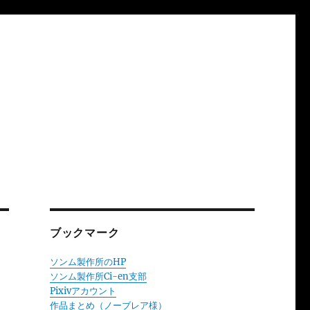
ブックマーク
ソンム製作所のHP
ソンム製作所Ci-en支部
Pixivアカウント
作品まとめ（ノーブレア様）