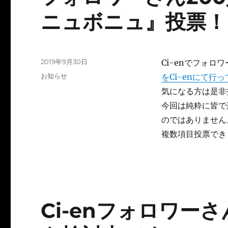
ニュボニュ』投票！
投
2019年9月30日
Ci-enでフォロ
稿
カ
お知らせ
をCi-enにて行
日:
テ
気になる方は是非
ゴ
今回は純粋に皆で
リ
ー
のではありません
複数項目投票でき
Ci-enフォロワー