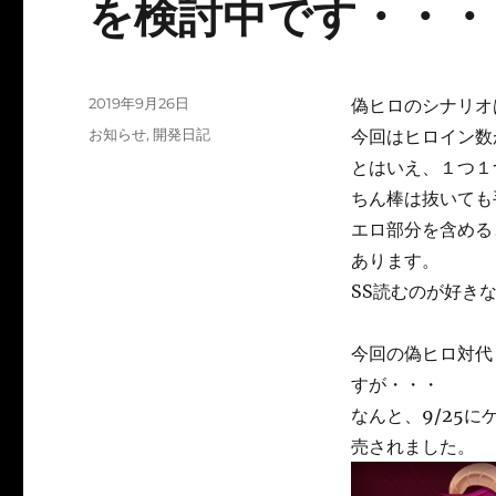
を検討中です・・・
投
2019年9月26日
偽ヒロのシナリオ
稿
カ
お知らせ
,
開発日記
今回はヒロイン数
日:
テ
とはいえ、１つ１
ゴ
ちん棒は抜いても
リ
ー
エロ部分を含める
あります。
SS読むのが好き
今回の偽ヒロ対代
すが・・・
なんと、9/25に
売されました。