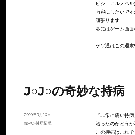
ビジュアルノベル
内容にしたいです
頑張ります！
冬にはゲーム画面
ゲソ通はこの週末
J○J○の奇妙な持病
投
2019年9月16日
『非常に痛い持病
稿
カ
健やか健康情報
治ったのかどうか
日:
テ
この持病はこれで