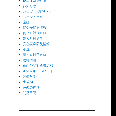
JKロボ対会社員
お知らせ
シュガーS対Mレッド
スケジュール
企画
健やか健康情報
偽ヒロ対代ヒロ
姫人形対勇者
安心安全防災情報
小説
悪ヒロ対正ヒロ
攻略情報
旅の仲間対勇者の卵
正体がキモいヒロイン
淫姫対学生
生成AI
ま
色恋の神殿
開発日記
発