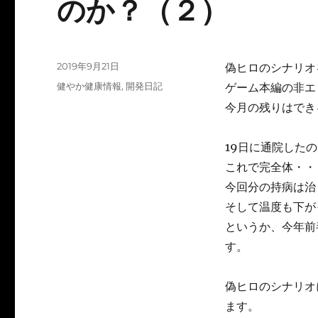
のか？（２）
投
2019年9月21日
偽ヒロのシナリオ
稿
カ
健やか健康情報
,
開発日記
ゲーム本編の非エ
日:
テ
今月の残りはでき
ゴ
リ
ー
19日に通院した
これで完全体・・
今回分の持病は治
そして温度も下が
というか、今年前
す。
偽ヒロのシナリオ
ます。