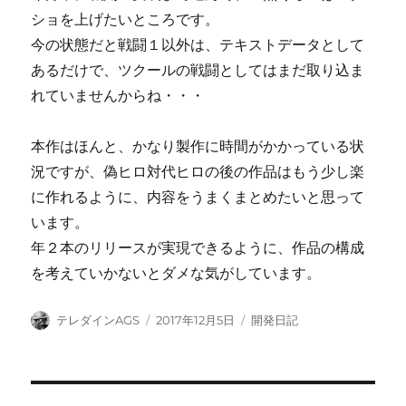
ショを上げたいところです。
今の状態だと戦闘１以外は、テキストデータとして
あるだけで、ツクールの戦闘としてはまだ取り込ま
れていませんからね・・・
本作はほんと、かなり製作に時間がかかっている状
況ですが、偽ヒロ対代ヒロの後の作品はもう少し楽
に作れるように、内容をうまくまとめたいと思って
います。
年２本のリリースが実現できるように、作品の構成
を考えていかないとダメな気がしています。
投
投
カ
テレダインAGS
2017年12月5日
開発日記
稿
稿
テ
者
日:
ゴ
リ
ー
投