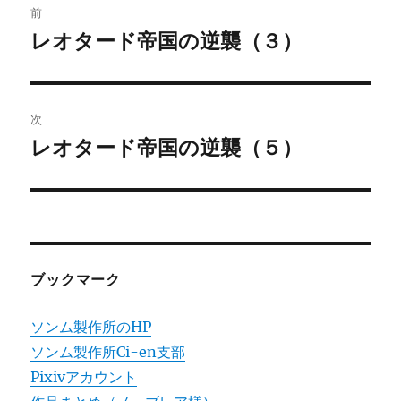
前
稿
レオタード帝国の逆襲（３）
前
の
ナ
投
ビ
稿:
次
ゲ
レオタード帝国の逆襲（５）
次
の
ー
投
シ
稿:
ョ
ブックマーク
ン
ソンム製作所のHP
ソンム製作所Ci-en支部
Pixivアカウント