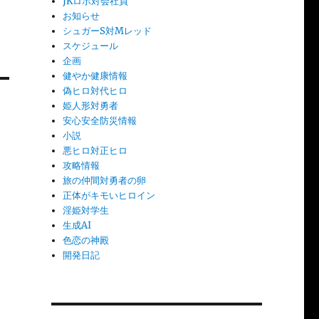
JKロボ対会社員
お知らせ
シュガーS対Mレッド
スケジュール
企画
健やか健康情報
偽ヒロ対代ヒロ
姫人形対勇者
安心安全防災情報
小説
悪ヒロ対正ヒロ
攻略情報
旅の仲間対勇者の卵
正体がキモいヒロイン
淫姫対学生
生成AI
色恋の神殿
開発日記