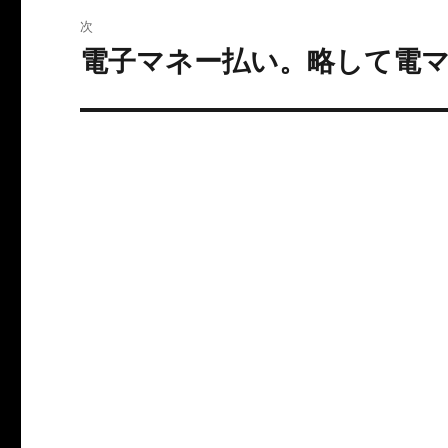
ビ
稿:
次
ゲ
電子マネー払い。略して電マ払
次
の
ー
投
シ
稿:
ョ
ン