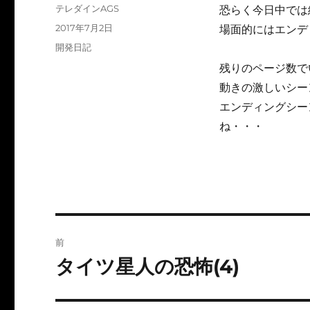
投
テレダインAGS
恐らく今日中では
稿
投
2017年7月2日
場面的にはエンデ
者
稿
カ
開発日記
日:
テ
残りのページ数で
ゴ
動きの激しいシー
リ
ー
エンディングシー
ね・・・
投
前
稿
タイツ星人の恐怖(4)
前
の
ナ
投