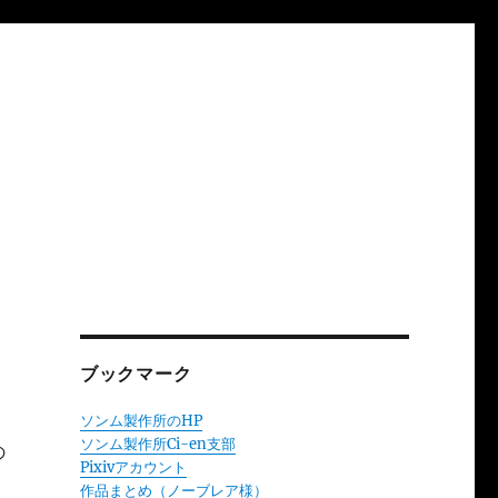
ブックマーク
ソンム製作所のHP
ソンム製作所Ci-en支部
の
Pixivアカウント
作品まとめ（ノーブレア様）