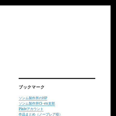
ブックマーク
ソンム製作所のHP
ソンム製作所Ci-en支部
Pixivアカウント
作品まとめ（ノーブレア様）