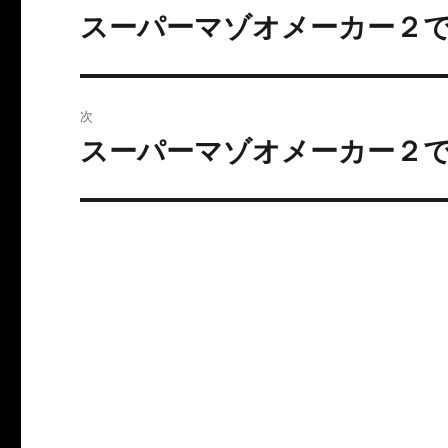
稿
スーパーマゾオメーカー２
前
の
ナ
投
ビ
稿:
次
ゲ
スーパーマゾオメーカー２
次
の
ー
投
シ
稿:
ョ
ン