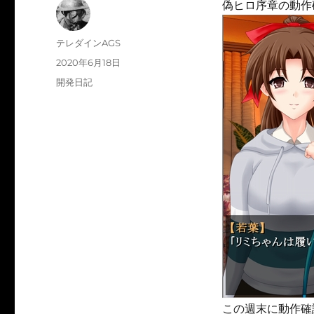
偽ヒロ序章の動作
投
テレダインAGS
稿
投
2020年6月18日
者
稿
カ
開発日記
日:
テ
ゴ
リ
ー
この週末に動作確