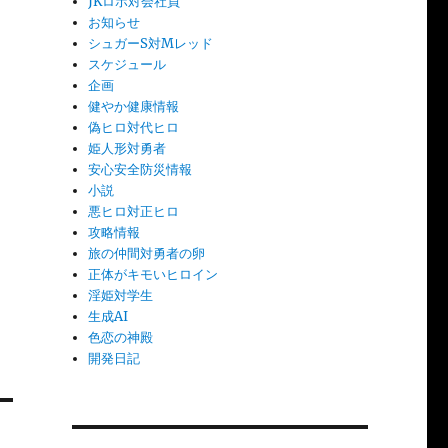
JKロボ対会社員
お知らせ
シュガーS対Mレッド
スケジュール
企画
健やか健康情報
偽ヒロ対代ヒロ
姫人形対勇者
安心安全防災情報
小説
悪ヒロ対正ヒロ
攻略情報
旅の仲間対勇者の卵
正体がキモいヒロイン
淫姫対学生
生成AI
色恋の神殿
開発日記