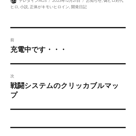
テレダインAGS
2023年12月21日
お知らせ
,
偽ヒロ対代
稿
稿
テ
ヒロ
,
小説
,
正体がキモいヒロイン
,
開発日記
者
日:
ゴ
リ
ー
投
前
稿
充電中です・・・
前
の
ナ
投
ビ
稿:
次
ゲ
戦闘システムのクリッカブルマッ
次
の
プ
ー
投
シ
稿:
ョ