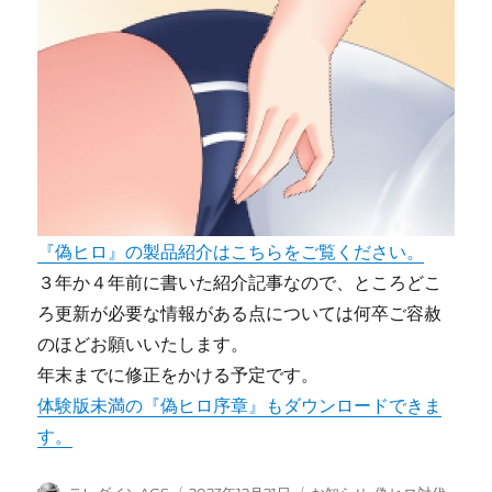
『偽ヒロ』の製品紹介はこちらをご覧ください。
３年か４年前に書いた紹介記事なので、ところどこ
ろ更新が必要な情報がある点については何卒ご容赦
のほどお願いいたします。
年末までに修正をかける予定です。
体験版未満の『偽ヒロ序章』もダウンロードできま
す。
投
投
カ