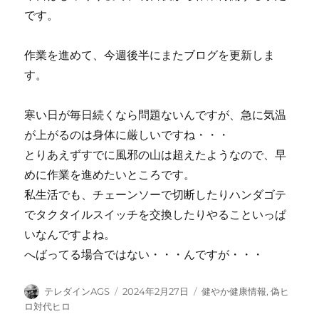
です。
作業を進めて、今週後半にまたブログを更新しま
す。
寒い日が毎日続くなら問題ないんですが、急に気温
が上がるのは身体に厳しいですね・・・
とりあえずすでに風邪の山は超えたようなので、早
めに作業を進めたいところです。
私生活でも、チェーンソーで切断したりハンダゴテ
でタクタイルスイッチを交換したりやることいっぱ
いなんですよね。
へばってる場合ではない・・・んですが・・・
投
投
カ
テレダインAGS
2024年2月27日
健やか健康情報
,
偽ヒ
稿
稿
テ
ロ対代ヒロ