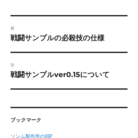
者
日:
ゴ
リ
ー
投
前
稿
戦闘サンプルの必殺技の仕様
前
の
ナ
投
ビ
稿:
次
ゲ
戦闘サンプルver0.15について
次
の
ー
投
シ
稿:
ョ
ブックマーク
ン
ソンム製作所のHP