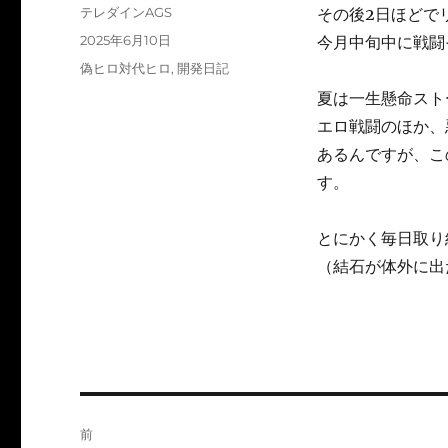
投
テレダインAGS
その後2日ほどで
稿
投
2025年6月10日
今月中旬中に戦闘
者
稿
カ
偽ヒロ対代ヒロ
,
開発日記
日:
テ
夏は一生懸命スト
ゴ
エロ戦闘のほか、
リ
ー
あるんですが、こ
す。
とにかく毎日取り
（結石が体外に出
投
前