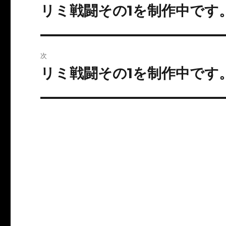
稿
リミ戦闘その1を制作中です。
前
の
ナ
投
ビ
稿:
次
ゲ
リミ戦闘その1を制作中です。
次
の
ー
投
シ
稿:
ョ
ン