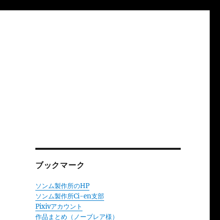
ブックマーク
ソンム製作所のHP
ソンム製作所Ci-en支部
Pixivアカウント
作品まとめ（ノーブレア様）