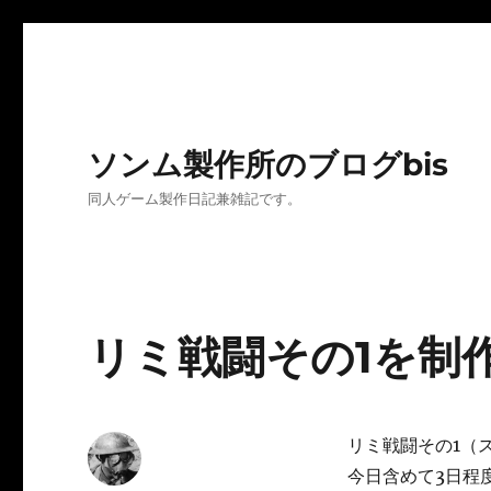
ソンム製作所のブログbis
同人ゲーム製作日記兼雑記です。
リミ戦闘その1を制作
リミ戦闘その1（
今日含めて3日程