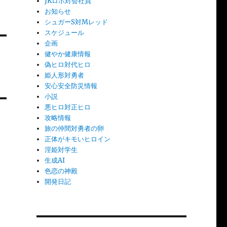
JKロボ対会社員
お知らせ
シュガーS対Mレッド
スケジュール
企画
健やか健康情報
偽ヒロ対代ヒロ
姫人形対勇者
安心安全防災情報
小説
悪ヒロ対正ヒロ
攻略情報
旅の仲間対勇者の卵
正体がキモいヒロイン
淫姫対学生
生成AI
色恋の神殿
開発日記