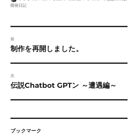
稿
稿
テ
開発日記
者
日:
ゴ
リ
ー
投
前
稿
制作を再開しました。
前
の
ナ
投
ビ
稿:
次
ゲ
伝説Chatbot GPTン ～遭遇編～
次
の
ー
投
シ
稿:
ョ
ブックマーク
ン