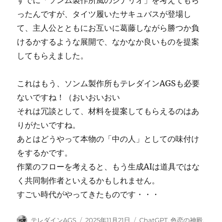
すでに「ソンム製作所風のシナリオ」を考えてもら
ったんですが、タイツ履いたサキュバスが登場し
て、主人公とともにお互いに葛藤しながら勝つか負
けるかするような展開で、なかなか良いものを提案
してもらえました。
これはもう、ソンム製作所もテレダインAGSも必要
ないですね！（おいおいおい
それは冗談として、材料を提案してもらえるのはあ
りがたいですね。
あとはどうやって本物の「中の人」としての味付け
をするかです。
作業のフローを考えると、もう生成AIは道具ではな
く共同制作者といえるかもしれません。
すごい時代がやってきたものです・・・
投
投
カ
テレダインAGS
2025年11月21日
ChatGPT
,
色恋の神殿
,