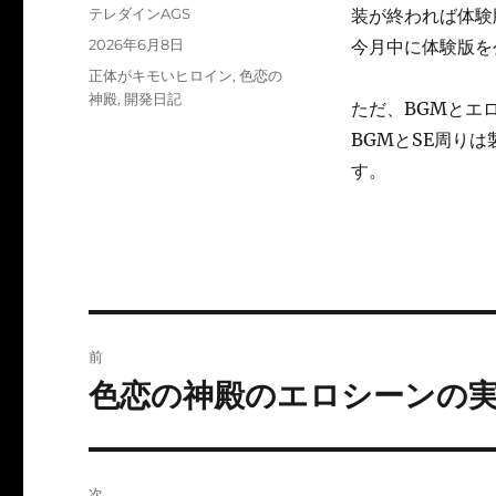
投
テレダインAGS
装が終われば体験
稿
投
2026年6月8日
今月中に体験版を
者
稿
カ
正体がキモいヒロイン
,
色恋の
日:
テ
神殿
,
開発日記
ただ、BGMとエ
ゴ
BGMとSE周り
リ
ー
す。
投
前
稿
色恋の神殿のエロシーンの実装
前
の
ナ
投
ビ
稿:
次