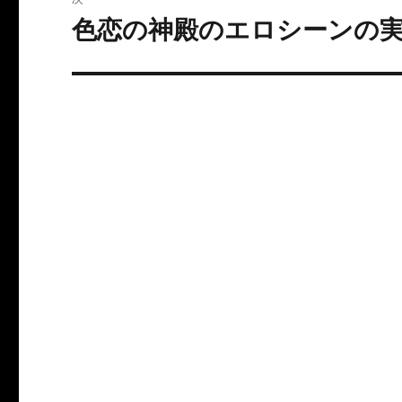
ゲ
色恋の神殿のエロシーンの実装
次
の
ー
投
シ
稿:
ョ
ン