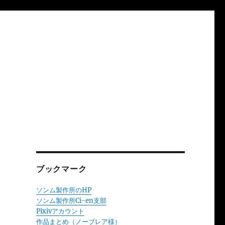
ブックマーク
ソンム製作所のHP
ソンム製作所Ci-en支部
Pixivアカウント
作品まとめ（ノーブレア様）