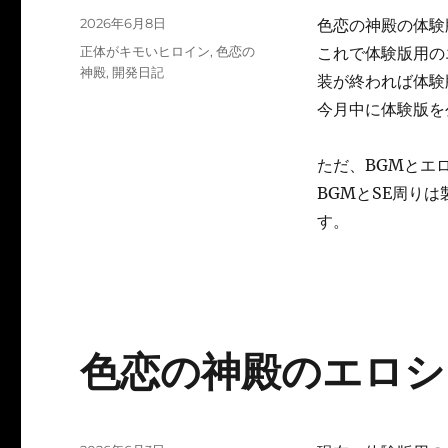
投
2026年6月8日
色恋の神殿の体験
稿
カ
正体がキモいヒロイン
,
色恋の
これで体験版用の
日:
テ
神殿
,
開発日記
装が終われば体験
ゴ
今月中に体験版を
リ
ー
ただ、BGMとエ
BGMとSE周り
す。
色恋の神殿のエロシー