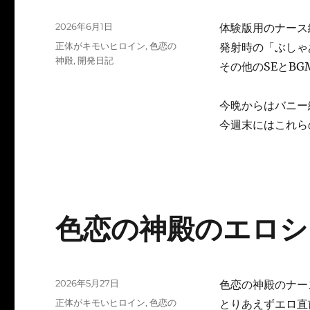
投
2026年6月1日
体験版用のナース
稿
カ
正体がキモいヒロイン
,
色恋の
発射時の「ぶしゃ
日:
テ
神殿
,
開発日記
その他のSEとB
ゴ
リ
ー
今晩からはバニー
今週末にはこれら
色恋の神殿のエロシー
投
2026年5月27日
色恋の神殿のナー
稿
カ
正体がキモいヒロイン
,
色恋の
とりあえずエロ直