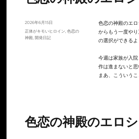
投
2026年6月15日
色恋の神殿のエロ
稿
カ
正体がキモいヒロイン
,
色恋の
からもう一度やり
日:
テ
神殿
,
開発日記
の選択ができるよ
ゴ
リ
ー
今週は家族が入院
作は進まないと思
まあ、こういうこ
色恋の神殿のエロシー