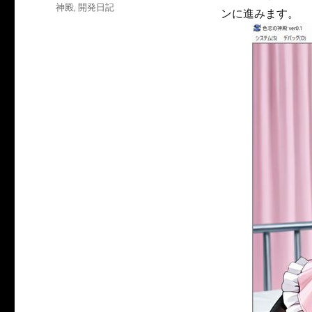
日:
テ
神殿
,
開発日記
ンに進みます。
ゴ
リ
ー