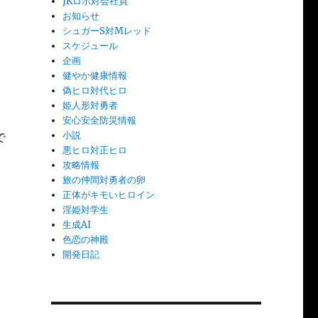
JKロボ対会社員
お知らせ
シュガーS対Mレッド
スケジュール
企画
健やか健康情報
偽ヒロ対代ヒロ
姫人形対勇者
安心安全防災情報
小説
で
悪ヒロ対正ヒロ
攻略情報
旅の仲間対勇者の卵
正体がキモいヒロイン
淫姫対学生
生成AI
色恋の神殿
開発日記