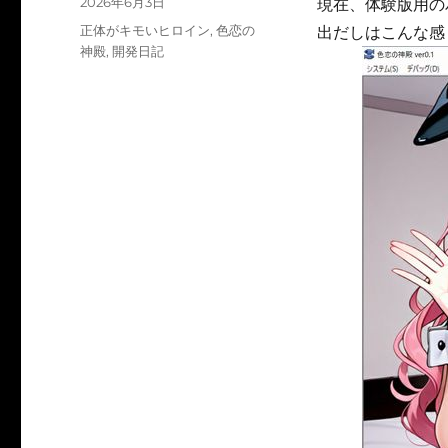
投
2026年6月3日
現在、体験版用の
稿
カ
正体がキモいヒロイン
,
色恋の
出だしはこんな感
日:
テ
神殿
,
開発日記
ゴ
リ
ー