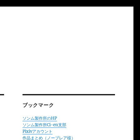
ブックマーク
ソンム製作所のHP
ソンム製作所Ci-en支部
Pixivアカウント
作品まとめ（ノーブレア様）