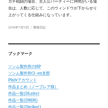
ガチ戦闘の場合、主人公パーティーに仲間がいる場
合は、人数に応じて、このウィンドウが下からせり
上がってくる仕組みになっています。
投
カ
2016年7月11日
開発日記
稿
テ
日:
ゴ
リ
ー
ブックマーク
ソンム製作所のHP
ソンム製作所Ci-en支部
Pixivアカウント
作品まとめ（ノーブレア様）
作品一覧(DLsite)
作品一覧(DMM)
作品一覧(Digiket)