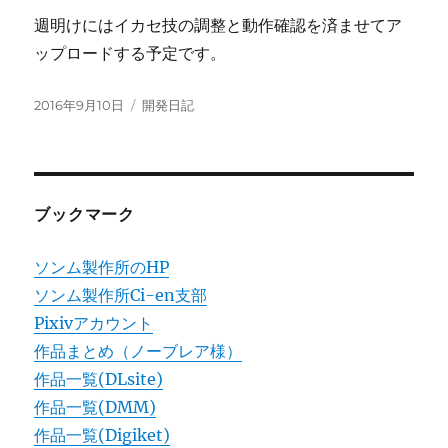
週明けにはイカセ技の調整と動作確認を済ませてア
ップロードする予定です。
投
カ
2016年9月10日
開発日記
稿
テ
日:
ゴ
リ
ー
ブックマーク
ソンム製作所のHP
ソンム製作所Ci-en支部
Pixivアカウント
作品まとめ（ノーブレア様）
作品一覧(DLsite)
作品一覧(DMM)
作品一覧(Digiket)