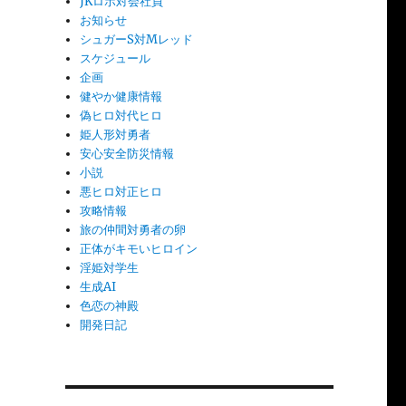
JKロボ対会社員
お知らせ
シュガーS対Mレッド
スケジュール
企画
健やか健康情報
偽ヒロ対代ヒロ
姫人形対勇者
安心安全防災情報
小説
悪ヒロ対正ヒロ
攻略情報
旅の仲間対勇者の卵
正体がキモいヒロイン
淫姫対学生
生成AI
色恋の神殿
開発日記