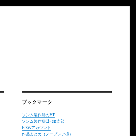
ブックマーク
ソンム製作所のHP
ソンム製作所Ci-en支部
Pixivアカウント
作品まとめ（ノーブレア様）