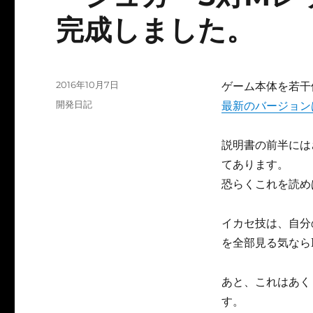
完成しました。
投
2016年10月7日
ゲーム本体を若干
稿
カ
開発日記
最新のバージョンはv
日:
テ
ゴ
説明書の前半には
リ
ー
てあります。
恐らくこれを読め
イカセ技は、自分
を全部見る気なら
あと、これはあく
す。