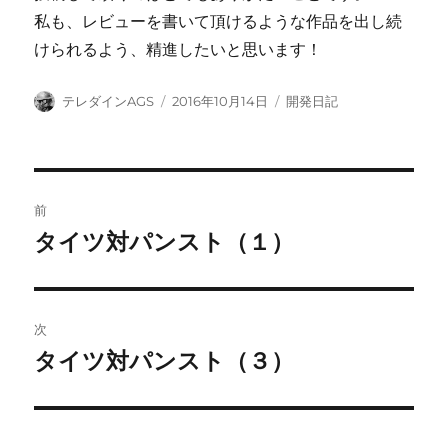
私も、レビューを書いて頂けるような作品を出し続
けられるよう、精進したいと思います！
投
投
カ
テレダインAGS
2016年10月14日
開発日記
稿
稿
テ
者
日:
ゴ
リ
ー
投
前
稿
タイツ対パンスト（１）
前
の
ナ
投
ビ
稿:
次
ゲ
タイツ対パンスト（３）
次
の
ー
投
シ
稿: