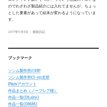
のでわざわざ製品紹介には入れてませんが、ちょっ
とした要素があって結末が変わるようになっていま
す。
投
カ
2017年11月3日
開発日記
稿
テ
日:
ゴ
リ
ー
ブックマーク
ソンム製作所のHP
ソンム製作所Ci-en支部
Pixivアカウント
作品まとめ（ノーブレア様）
作品一覧(DLsite)
作品一覧(DMM)