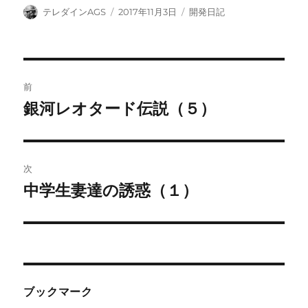
投
投
カ
テレダインAGS
2017年11月3日
開発日記
稿
稿
テ
者
日:
ゴ
リ
ー
投
前
稿
銀河レオタード伝説（５）
前
の
ナ
投
ビ
稿:
次
ゲ
中学生妻達の誘惑（１）
次
の
ー
投
シ
稿:
ョ
ブックマーク
ン