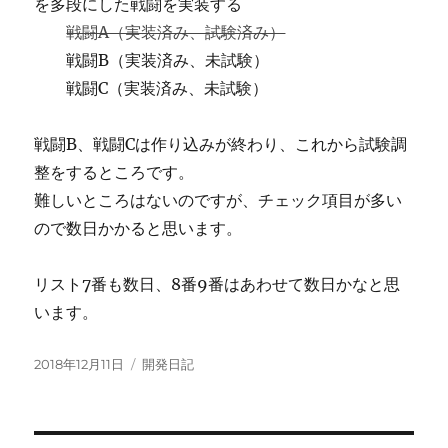
を多段にした戦闘を実装する
戦闘A（実装済み、試験済み）
戦闘B（実装済み、未試験）
戦闘C（実装済み、未試験）
戦闘B、戦闘Cは作り込みが終わり、これから試験調
整をするところです。
難しいところはないのですが、チェック項目が多い
ので数日かかると思います。
リスト7番も数日、8番9番はあわせて数日かなと思
います。
投
カ
2018年12月11日
開発日記
稿
テ
日:
ゴ
リ
ー