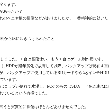
戻ります。
があったか？
れのベニヤ板の損傷などがありましたが、一番精神的に効いた
が机から床に叩きつけられたこと
倒しました。１台は普段使い、もう１台はゲーム制作用です。
中にHDDが経年劣化で故障して以降、バックアップは現在４重
が、バックアップに使用しているSDカードやら2.5インチHDD
いています。
」はコップが倒れて水浸し、PCそのものはSDカードを道連れに
れているという有様でした。
言うと実質的に損傷はほとんどありませんでした。