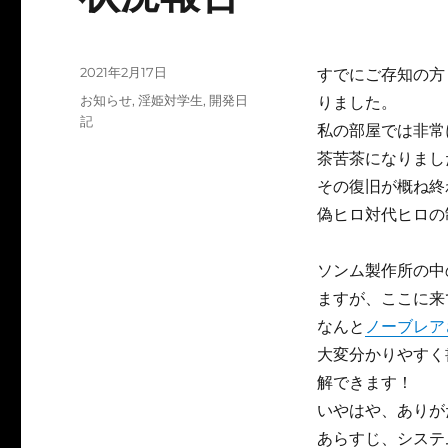
投
2021年2月17日
すでにご存知の方
稿
カ
お知らせ
,
淫姫対学生
,
開発日
りました。
日:
テ
記
私の部屋では非常
ゴ
茶苦茶になりまし
リ
ー
その復旧が概ね終
偽ヒロ対代ヒロの
ソンム製作所の中
ますが、ここに来
なんと
ノーブレア
大変分かりやすく
解できます！
いやはや、ありが
あらすじ、システ