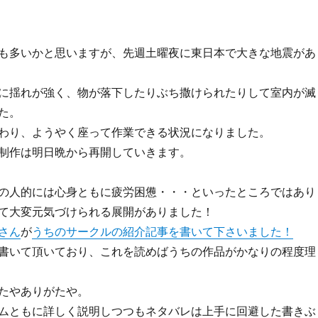
も多いかと思いますが、先週土曜夜に東日本で大きな地震があ
に揺れが強く、物が落下したりぶち撒けられたりして室内が滅
た。
わり、ようやく座って作業できる状況になりました。
制作は明日晩から再開していきます。
の人的には心身ともに疲労困憊・・・といったところではあり
て大変元気づけられる展開がありました！
さん
が
うちのサークルの紹介記事を書いて下さいました！
書いて頂いており、これを読めばうちの作品がかなりの程度理
たやありがたや。
ムともに詳しく説明しつつもネタバレは上手に回避した書きぶ