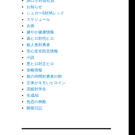
JKロボ対会社員
お知らせ
シュガーS対Mレッド
スケジュール
企画
健やか健康情報
偽ヒロ対代ヒロ
姫人形対勇者
安心安全防災情報
小説
悪ヒロ対正ヒロ
攻略情報
旅の仲間対勇者の卵
正体がキモいヒロイン
淫姫対学生
生成AI
色恋の神殿
開発日記