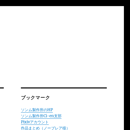
ブックマーク
ソンム製作所のHP
ソンム製作所Ci-en支部
Pixivアカウント
作品まとめ（ノーブレア様）