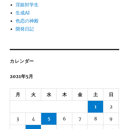
淫姫対学生
生成AI
色恋の神殿
開発日記
カレンダー
2021年5月
月
火
水
木
金
土
日
1
2
3
4
5
6
7
8
9