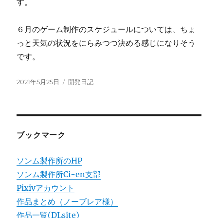
す。
６月のゲーム制作のスケジュールについては、ちょ
っと天気の状況をにらみつつ決める感じになりそう
です。
投
カ
2021年5月25日
開発日記
稿
テ
日:
ゴ
リ
ー
ブックマーク
ソンム製作所のHP
ソンム製作所Ci-en支部
Pixivアカウント
作品まとめ（ノーブレア様）
作品一覧(DLsite)