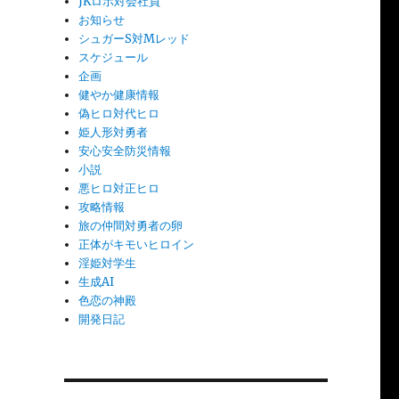
JKロボ対会社員
お知らせ
シュガーS対Mレッド
スケジュール
企画
健やか健康情報
偽ヒロ対代ヒロ
姫人形対勇者
安心安全防災情報
小説
悪ヒロ対正ヒロ
攻略情報
旅の仲間対勇者の卵
正体がキモいヒロイン
淫姫対学生
生成AI
色恋の神殿
開発日記