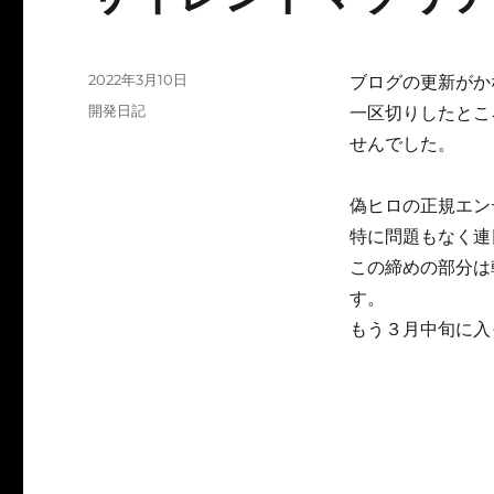
投
2022年3月10日
ブログの更新がか
稿
カ
開発日記
一区切りしたとこ
日:
テ
せんでした。
ゴ
リ
ー
偽ヒロの正規エン
特に問題もなく連
この締めの部分は
す。
もう３月中旬に入