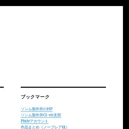
ブックマーク
ソンム製作所のHP
ソンム製作所Ci-en支部
Pixivアカウント
作品まとめ（ノーブレア様）