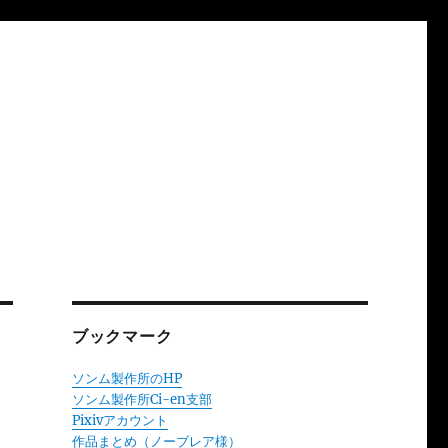
ブックマーク
ソンム製作所のHP
ソンム製作所Ci-en支部
Pixivアカウント
作品まとめ（ノーブレア様）