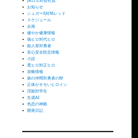
JKロボ対会社員
お知らせ
シュガーS対Mレッド
スケジュール
企画
健やか健康情報
偽ヒロ対代ヒロ
姫人形対勇者
安心安全防災情報
小説
悪ヒロ対正ヒロ
攻略情報
旅の仲間対勇者の卵
正体がキモいヒロイン
淫姫対学生
生成AI
色恋の神殿
開発日記