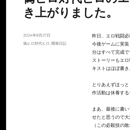
き上がりました。
投
2024年8月27日
昨日、エロ戦闘必
稿
カ
偽ヒロ対代ヒロ
,
開発日記
今後ゲームに実装
日:
テ
分はすべて完成で
ゴ
ストーリーもエロ
リ
ー
キストはほぼ書き
とりあえずほっと
作活動は休養する
まあ、最後に書い
せたと思うので大
（この必殺技の敗