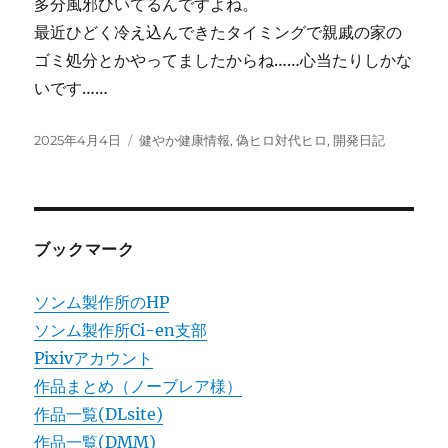
多分風邪ひいてるんですよね。
最近ひどく冷え込んできたタイミングで親戚の家の
ゴミ処分とかやってましたからね……心当たりしかな
いです……
投
カ
2025年4月4日
健やか健康情報
,
偽ヒロ対代ヒロ
,
開発日記
稿
テ
日:
ゴ
リ
ー
ブックマーク
ソンム製作所のHP
ソンム製作所Ci-en支部
Pixivアカウント
作品まとめ（ノーブレア様）
作品一覧(DLsite)
作品一覧(DMM)