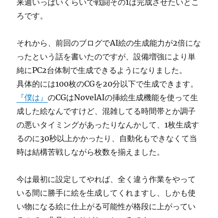
来週いっぱいくらいで戦闘その1は完成させたいとこ
ろです。
それから、前回のブログでAI絵の生成能力が2倍にな
ったという話を書いたのですが、設備増強により単
純にPC2台体制で生成できるようになりました。
具体的には100枚のCGを20分以下で生成できます。
『僕は』
のCGはNovelAIの挿絵生成機能を使って生
成した絵なんですけど、混雑してる時間帯とか調子
の悪いタイミングがあったりなんかして、1枚生成す
るのに30秒以上かかったり、自動化もできなくて当
時は結構苦戦しながら枚数を揃えました。
今は最初に設定してやれば、全く違う作業をやって
いる間に勝手に絵を生成してくれますし、しかも使
い物になる絵に仕上がる可能性が格段に上がってい