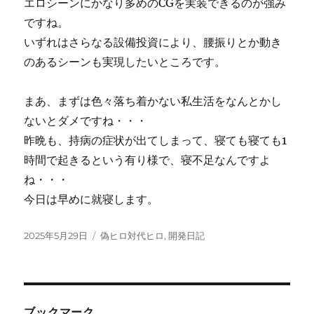
エロシーンにかなり多めのCGを実装できるのが強み
ですね。
いずれはさらなる設備投資により、腰振りとか動き
のあるシーンも実現したいところです。
まあ、まずは色々落ち着かない私生活をなんとかし
ないとダメですね・・・
昨晩も、持病の症状が出てしまって、寝ても寝ても1
時間で起きるという有り様で、寝不足なんですよ
ね・・・
今日は早めに就寝します。
投
カ
2025年5月29日
偽ヒロ対代ヒロ
,
開発日記
稿
テ
日:
ゴ
リ
ー
ブックマーク