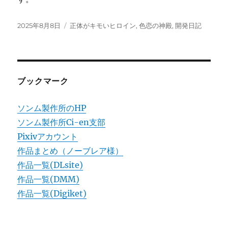
投
カ
2025年8月8日
正体がキモいヒロイン
,
色恋の神殿
,
開発日記
稿
テ
日:
ゴ
リ
ー
ブックマーク
ソンム製作所のHP
ソンム製作所Ci-en支部
Pixivアカウント
作品まとめ（ノーブレア様）
作品一覧(DLsite)
作品一覧(DMM)
作品一覧(Digiket)