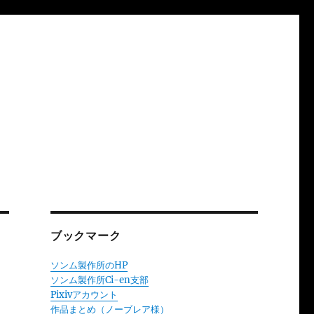
ブックマーク
ソンム製作所のHP
ソンム製作所Ci-en支部
Pixivアカウント
作品まとめ（ノーブレア様）