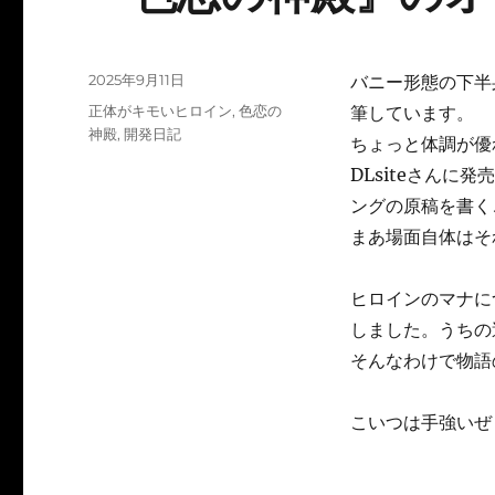
投
2025年9月11日
バニー形態の下半
稿
カ
正体がキモいヒロイン
,
色恋の
筆しています。
日:
テ
神殿
,
開発日記
ちょっと体調が優
ゴ
DLsiteさん
リ
ー
ングの原稿を書く
まあ場面自体はそ
ヒロインのマナに
しました。うちの
そんなわけで物語
こいつは手強いぜ