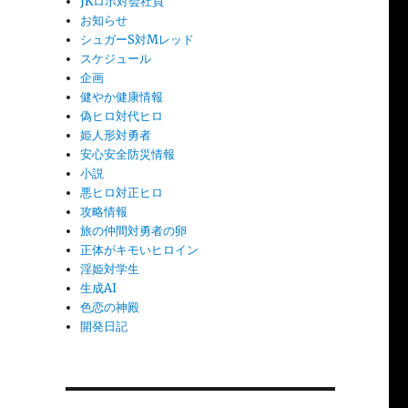
JKロボ対会社員
お知らせ
シュガーS対Mレッド
スケジュール
企画
健やか健康情報
偽ヒロ対代ヒロ
姫人形対勇者
安心安全防災情報
小説
悪ヒロ対正ヒロ
攻略情報
旅の仲間対勇者の卵
正体がキモいヒロイン
淫姫対学生
生成AI
色恋の神殿
開発日記