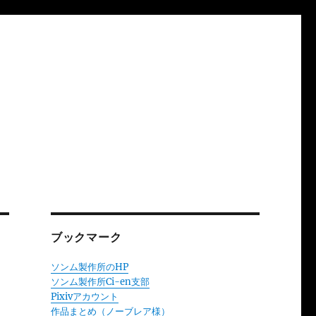
ブックマーク
ソンム製作所のHP
ソンム製作所Ci-en支部
Pixivアカウント
作品まとめ（ノーブレア様）