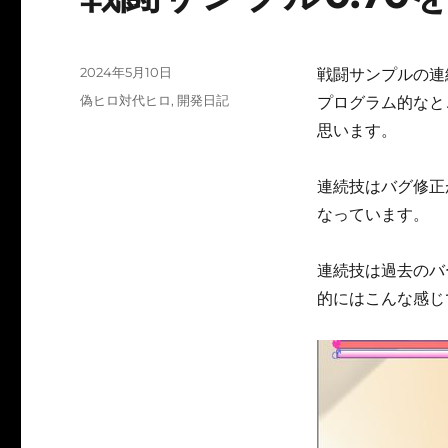
投
2024年5月10日
戦闘サンプルの連
稿
カ
偽ヒロ対代ヒロ
,
開発日記
プログラム的なと
日:
テ
思います。
ゴ
リ
ー
連続技はバグ修正
なっています。
連続技は過去のバ
的にはこんな感じ