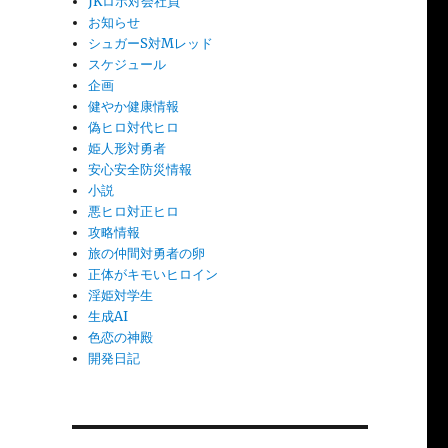
JKロボ対会社員
お知らせ
シュガーS対Mレッド
スケジュール
企画
健やか健康情報
偽ヒロ対代ヒロ
姫人形対勇者
安心安全防災情報
小説
悪ヒロ対正ヒロ
攻略情報
旅の仲間対勇者の卵
正体がキモいヒロイン
淫姫対学生
生成AI
色恋の神殿
開発日記