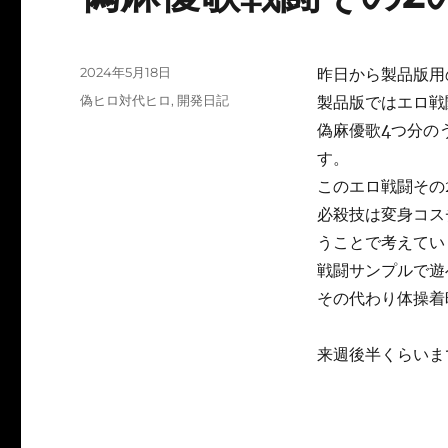
投
2024年5月18日
昨日から製品版用
稿
カ
偽ヒロ対代ヒロ
,
開発日記
製品版ではエロ戦
日:
テ
偽麻優歌4つ分の
ゴ
す。
リ
ー
このエロ戦闘その
必殺技は変身コス
うことで考えてい
戦闘サンプルで遊
その代わり体操着
来週後半くらいま