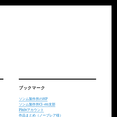
ブックマーク
ソンム製作所のHP
ソンム製作所Ci-en支部
Pixivアカウント
作品まとめ（ノーブレア様）