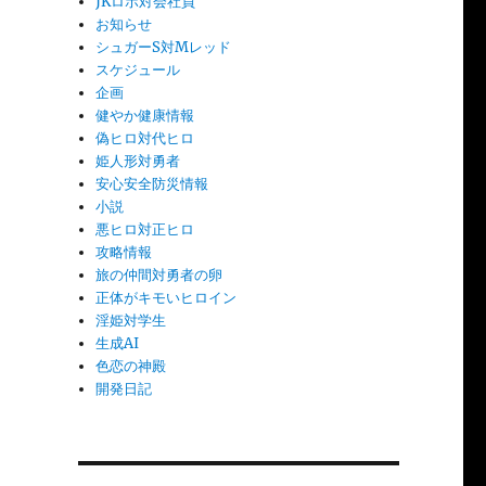
JKロボ対会社員
お知らせ
シュガーS対Mレッド
スケジュール
企画
健やか健康情報
偽ヒロ対代ヒロ
姫人形対勇者
安心安全防災情報
小説
悪ヒロ対正ヒロ
攻略情報
旅の仲間対勇者の卵
正体がキモいヒロイン
淫姫対学生
生成AI
色恋の神殿
開発日記