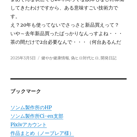
してきたわけですから、ある意味すごい技術力で
す。
え？20年も使ってないでさっさと新品買えって？
いや～去年新品買ったばっかりなんっすよね・・・
茶の間だけで2台必要なんで・・・（何台あるんだ
投
カ
2025年3月5日
健やか健康情報
,
偽ヒロ対代ヒロ
,
開発日記
稿
テ
日:
ゴ
リ
ー
ブックマーク
ソンム製作所のHP
ソンム製作所Ci-en支部
Pixivアカウント
作品まとめ（ノーブレア様）