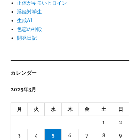
正体がキモいヒロイン
淫姫対学生
生成AI
色恋の神殿
開発日記
カレンダー
2025年3月
月
火
水
木
金
土
日
1
2
3
4
5
6
7
8
9