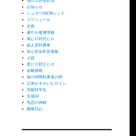
JKロボ対会社員
お知らせ
シュガーS対Mレッド
スケジュール
企画
健やか健康情報
偽ヒロ対代ヒロ
姫人形対勇者
安心安全防災情報
小説
悪ヒロ対正ヒロ
攻略情報
旅の仲間対勇者の卵
正体がキモいヒロイン
淫姫対学生
生成AI
色恋の神殿
開発日記