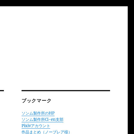
ブックマーク
ソンム製作所のHP
ソンム製作所Ci-en支部
Pixivアカウント
作品まとめ（ノーブレア様）