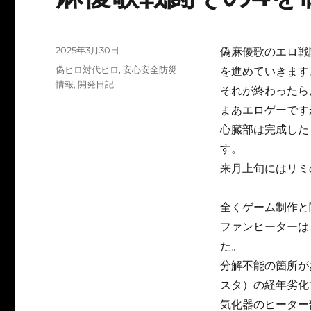
投
2025年3月30日
偽麻優歌のエロ戦
稿
カ
偽ヒロ対代ヒロ
,
安心安全防災
を進めていきます
日:
テ
情報
,
開発日記
それが終わったら
ゴ
まあエロゲーです
リ
ー
心臓部は完成した
す。
来月上旬にはリミ
全くゲーム制作と
ファンヒーターは
た。
分解不能の箇所が
スタ）の経年劣化
気化器のヒーター