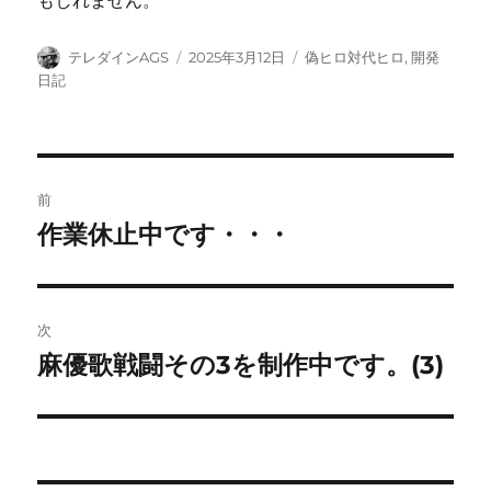
もしれません。
投
投
カ
テレダインAGS
2025年3月12日
偽ヒロ対代ヒロ
,
開発
稿
稿
テ
日記
者
日:
ゴ
リ
ー
投
前
稿
作業休止中です・・・
前
の
ナ
投
ビ
稿:
次
ゲ
麻優歌戦闘その3を制作中です。(3)
次
の
ー
投
シ
稿: