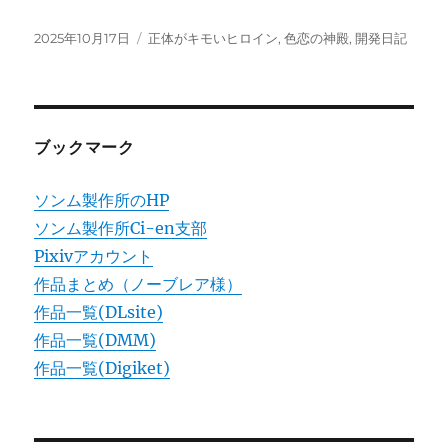
投
カ
2025年10月17日
正体がキモいヒロイン
,
色恋の神殿
,
開発日記
稿
テ
日:
ゴ
リ
ー
ブックマーク
ソンム製作所のHP
ソンム製作所Ci-en支部
Pixivアカウント
作品まとめ（ノーブレア様）
作品一覧(DLsite)
作品一覧(DMM)
作品一覧(Digiket)