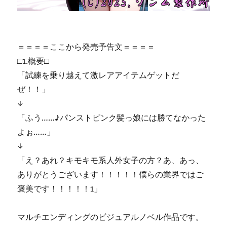
＝＝＝＝ここから発売予告文＝＝＝＝
□1.概要□
「試練を乗り越えて激レアアイテムゲットだ
ぜ！！」
↓
「ふう……♪パンストピンク髪っ娘には勝てなかった
よぉ……」
↓
「え？あれ？キモキモ系人外女子の方？あ、あっ、
ありがとうございます！！！！！僕らの業界ではご
褒美です！！！！！1」
マルチエンディングのビジュアルノベル作品です。