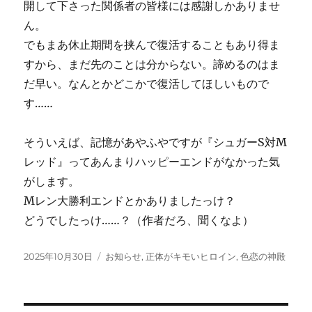
開して下さった関係者の皆様には感謝しかありませ
ん。
でもまあ休止期間を挟んで復活することもあり得ま
すから、まだ先のことは分からない。諦めるのはま
だ早い。なんとかどこかで復活してほしいもので
す……
そういえば、記憶があやふやですが『シュガーS対M
レッド』ってあんまりハッピーエンドがなかった気
がします。
Mレン大勝利エンドとかありましたっけ？
どうでしたっけ……？（作者だろ、聞くなよ）
投
カ
2025年10月30日
お知らせ
,
正体がキモいヒロイン
,
色恋の神殿
稿
テ
日:
ゴ
リ