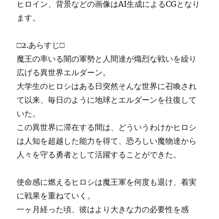
ヒロイン、背景などの画像はAI生成によるCGとなり
ます。
□2.あらすじ□
魔王の率いる闇の軍勢と人間達が熾烈な戦いを繰り
広げる異世界エルダーン。
大学生のヒロシはある日突然そんな世界に召喚され
て以来、毎日のように地球とエルダーンを往復して
いた。
この異世界に滞在する間は、どういうわけかヒロシ
は人知を超越した能力を得て、恐ろしい魔物達から
人々を守る勇者として活躍することができた。
使命感に燃えるヒロシは魔王軍を何度も退け、着実
に戦果を重ねていく。
一ヶ月経った頃、彼はより大きな力の必要性を感