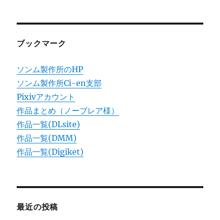
シ
稿:
ョ
ブックマーク
ン
ソンム製作所のHP
ソンム製作所Ci-en支部
Pixivアカウント
作品まとめ（ノーブレア様）
作品一覧(DLsite)
作品一覧(DMM)
作品一覧(Digiket)
最近の投稿