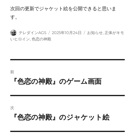
次回の更新でジャケット絵を公開できると思いま
す。
投
投
カ
テレダインAGS
2025年10月24日
お知らせ
,
正体がキモ
稿
稿
テ
いヒロイン
,
色恋の神殿
者
日:
ゴ
リ
ー
投
前
稿
『色恋の神殿』のゲーム画面
前
の
ナ
投
ビ
稿:
次
ゲ
『色恋の神殿』のジャケット絵
次
の
ー
投